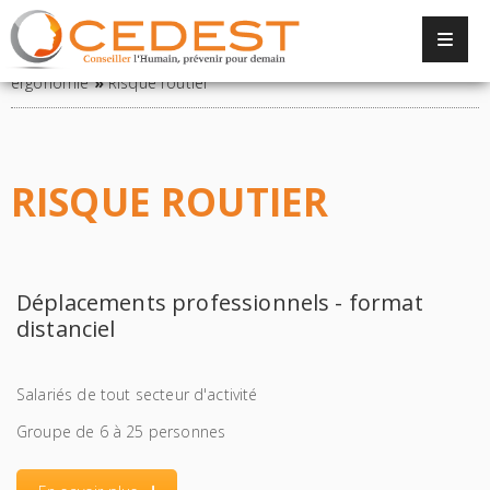
Panneau de gestion des cookies
Accueil
»
Offre de services
»
Sécurité, conditions de travail et
ergonomie
»
Risque routier
RISQUE ROUTIER
Déplacements professionnels - format
distanciel
Salariés de tout secteur d'activité
Groupe de 6 à 25 personnes